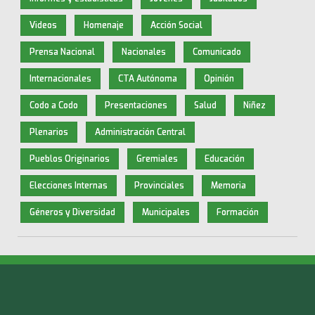
Videos
Homenaje
Acción Social
Prensa Nacional
Nacionales
Comunicado
Internacionales
CTA Autónoma
Opinión
Codo a Codo
Presentaciones
Salud
Niñez
Plenarios
Administración Central
Pueblos Originarios
Gremiales
Educación
Elecciones Internas
Provinciales
Memoria
Géneros y Diversidad
Municipales
Formación