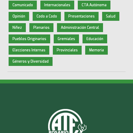
Comunicado
Internacionales
CTA Autónoma
Opinión
Codo a Codo
Presentaciones
Salud
Niñez
Plenarios
Administración Central
Pueblos Originarios
Gremiales
Educación
Elecciones Internas
Provinciales
Memoria
Géneros y Diversidad