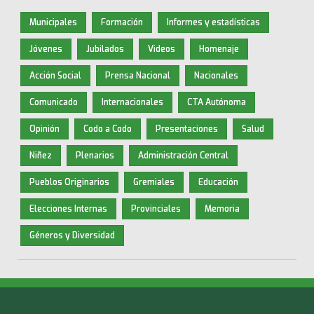
Municipales
Formación
Informes y estadísticas
Jóvenes
Jubilados
Videos
Homenaje
Acción Social
Prensa Nacional
Nacionales
Comunicado
Internacionales
CTA Autónoma
Opinión
Codo a Codo
Presentaciones
Salud
Niñez
Plenarios
Administración Central
Pueblos Originarios
Gremiales
Educación
Elecciones Internas
Provinciales
Memoria
Géneros y Diversidad