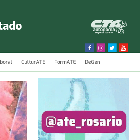
stado
aboral
CulturATE
FormATE
DeGen