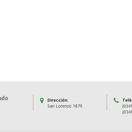
ado
Dirección:
Telé
San Lorenzo 1879
(034
(034