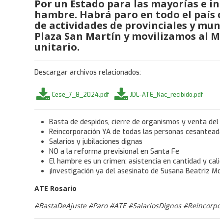
Por un Estado para las mayorías e in
hambre. Habrá paro en todo el país 
de actividades de provinciales y muni
Plaza San Martín y movilizamos al 
unitario.
Descargar archivos relacionados:
Cese_7_8_2024.pdf
JDL-ATE_Nac_recibido.pdf
Basta de despidos, cierre de organismos y venta del
Reincorporación YA de todas las personas cesantea
Salarios y jubilaciones dignas
NO a la reforma previsional en Santa Fe
El hambre es un crimen: asistencia en cantidad y cali
¡Investigación ya del asesinato de Susana Beatriz M
ATE Rosario
#BastaDeAjuste #Paro #ATE #SalariosDignos #Reincor