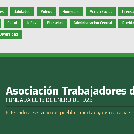
nes
Jubilados
Videos
Homenaje
Acción Social
Prensa
Salud
Niñez
Plenarios
Administración Central
Pueblo
Diversidad
Asociación Trabajadores 
FUNDADA EL 15 DE ENERO DE 1925
El Estado al servicio del pueblo. Libertad y democracia si