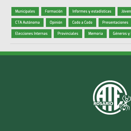
Municipales
Formación
Informes y estadísticas
Jóve
CTA Autónoma
Opinión
Codo a Codo
Presentaciones
Elecciones Internas
Provinciales
Memoria
Géneros y 