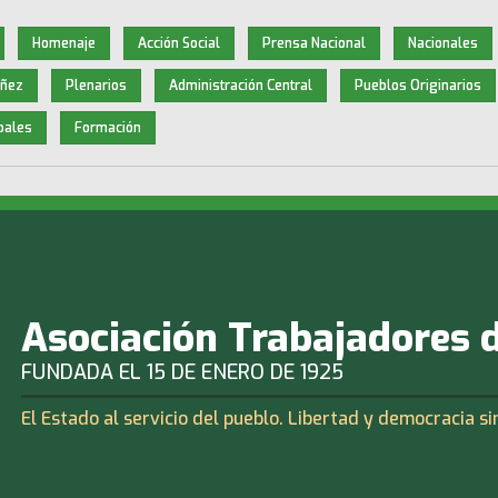
Homenaje
Acción Social
Prensa Nacional
Nacionales
iñez
Plenarios
Administración Central
Pueblos Originarios
pales
Formación
Asociación Trabajadores 
FUNDADA EL 15 DE ENERO DE 1925
El Estado al servicio del pueblo. Libertad y democracia si