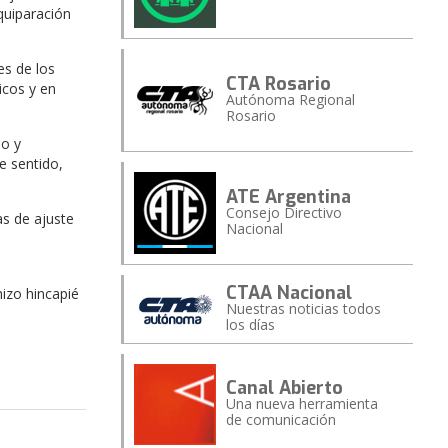
equiparación
es de los
CTA Rosario
icos y en
Autónoma Regional
Rosario
do y
e sentido,
ATE Argentina
Consejo Directivo
as de ajuste
Nacional
CTAA Nacional
hizo hincapié
Nuestras noticias todos
los días
Canal Abierto
Una nueva herramienta
de comunicación