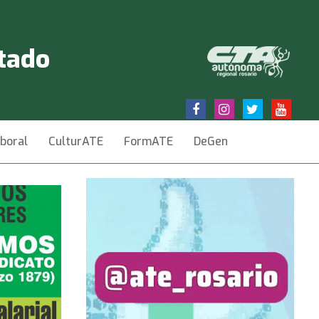
stado
aboral
CulturATE
FormATE
DeGen