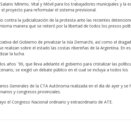
l Salario Mínimo, Vital y Móvil para los trabajadores municipales y la 
el proyecto para reformular el sistema previsional.
contra la judicialización de la protesta ante las recientes detencion
misma manera que se reiteró por la libertad de todos los presos polít
iativa del Gobierno de privatizar la Isla Demarchi, así como el draga
se realizan sobre el estado las costas ribereñas de la Argentina. En es
izar la lucha.
os años ´90, que lleva adelante el gobierno para cristalizar las polític
enario, se exigió un debate público en el cual se incluya a todos los
arios Generales de la CTA Autónoma realizada en el día de ayer y se 
enarios y congresos provinciales.
mayo el Congreso Nacional ordinario y extraordinario de ATE.