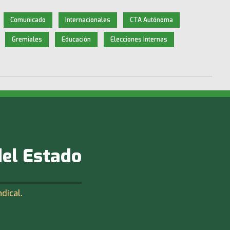
Comunicado
Internacionales
CTA Autónoma
Gremiales
Educación
Elecciones Internas
del Estado
ndical.