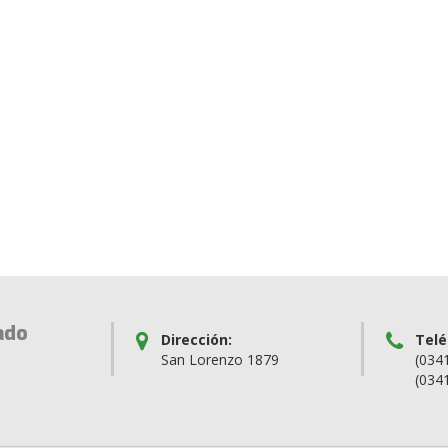
ado
Dirección:
Telé
San Lorenzo 1879
(034
(034