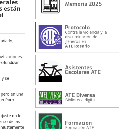
erales
Memoria 2025
s están
el
Protocolo
Contra la violencia y la
discriminación de
tariado,
géneros en
ATE Rosario
vilizaciones
rofundizar
Asistentes
Escolares ATE
 y se
, pero en una
ATE Diversa
Biblioteca digital
 un Paro
ajuste no lo
ento de las
Formación
s injustamente
Formación ATE