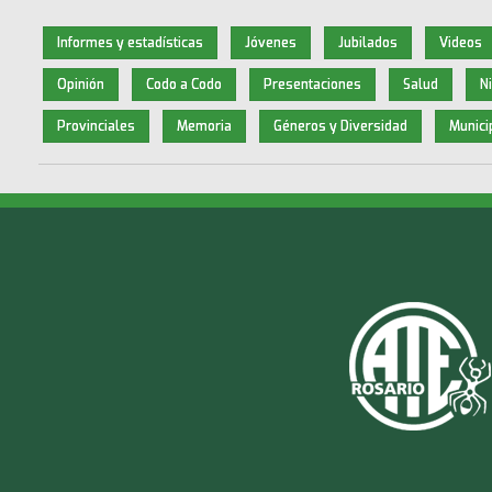
Informes y estadísticas
Jóvenes
Jubilados
Videos
Opinión
Codo a Codo
Presentaciones
Salud
N
Provinciales
Memoria
Géneros y Diversidad
Munici