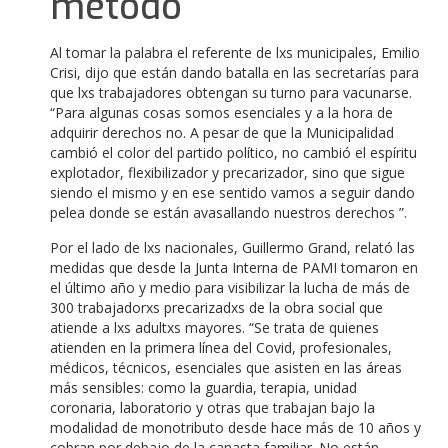
método
Al tomar la palabra el referente de lxs municipales, Emilio
Crisi, dijo que están dando batalla en las secretarías para
que lxs trabajadores obtengan su turno para vacunarse.
“Para algunas cosas somos esenciales y a la hora de
adquirir derechos no.
A pesar de que la Municipalidad
cambió el color del partido político, no cambió el espíritu
explotador, flexibilizador y precarizador, sino que sigue
siendo el mismo y en ese sentido vamos a seguir dando
pelea donde se están avasallando nuestros derechos ”.
Por el lado de lxs nacionales, Guillermo Grand, relató las
medidas que desde la Junta Interna de PAMI tomaron en
el último año y medio para visibilizar la lucha de más de
300 trabajadorxs precarizadxs de la obra social que
atiende a lxs adultxs mayores.
“Se trata de quienes
atienden en la primera línea del Covid, profesionales,
médicos, técnicos, esenciales que asisten en las áreas
más sensibles: como la guardia, terapia, unidad
coronaria, laboratorio y otras que trabajan bajo la
modalidad de monotributo desde hace más de 10 años y
cobran por debajo de la canasta familiar. No están