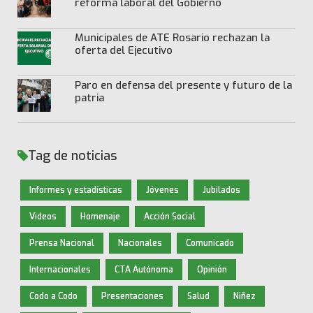
reforma laboral del Gobierno
Municipales de ATE Rosario rechazan la
oferta del Ejecutivo
Paro en defensa del presente y futuro de la
patria
Tag de noticias
Informes y estadísticas
Jóvenes
Jubilados
Videos
Homenaje
Acción Social
Prensa Nacional
Nacionales
Comunicado
Internacionales
CTA Autónoma
Opinión
Codo a Codo
Presentaciones
Salud
Niñez