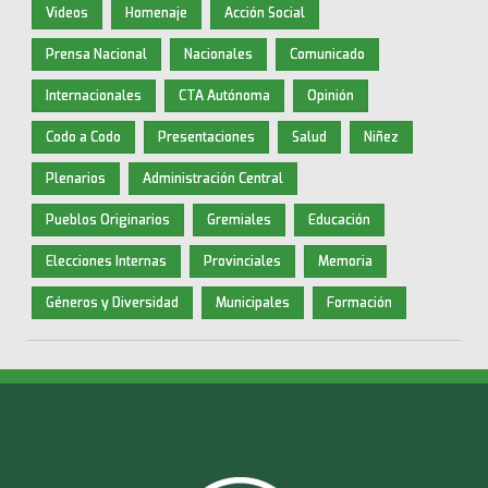
Videos
Homenaje
Acción Social
Prensa Nacional
Nacionales
Comunicado
Internacionales
CTA Autónoma
Opinión
Codo a Codo
Presentaciones
Salud
Niñez
Plenarios
Administración Central
Pueblos Originarios
Gremiales
Educación
Elecciones Internas
Provinciales
Memoria
Géneros y Diversidad
Municipales
Formación